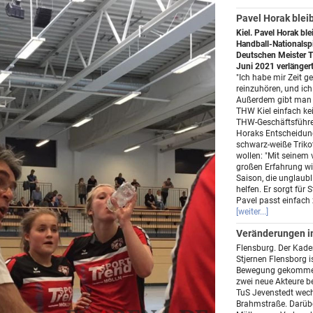
Pavel Horak bleib
Kiel. Pavel Horak ble
Handball-Nationalspi
Deutschen Meister T
Juni 2021 verlängert
"Ich habe mir Zeit 
reinzuhören, und ich 
Außerdem gibt man 
THW Kiel einfach kei
THW-Geschäftsführer 
Horaks Entscheidung
schwarz-weiße Triko
wollen: "Mit seinem 
großen Erfahrung w
Saison, die unglaubl
helfen. Er sorgt für S
Pavel passt einfach
[weiter...]
Veränderungen im
Flensburg. Der Kade
Stjernen Flensborg i
Bewegung gekommen.
zwei neue Akteure 
TuS Jevenstedt wech
Brahmstraße. Darübe