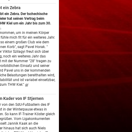
t ein Zebra
ibt ein Zebra. Der tschechische
eler hat seinen Vertrag beim
HW Kiel um ein Jahr bis zum 30.
.
genommen, um in meinen Körper
fühle mich fit für ein weiteres Jahr.
so einem großen Club wie dem
nen Korb", sagt Pavel Horak. "
Viktor Szilagyi freut sich über
, noch ein weiteres Jahr das
t mit der Nummer "28" tragen zu
vorbildlichen Einsatz und seiner
ird Pavel uns in der kommenden
iche Belastungen bereithalten wird,
tabilität und ist variabel einsetzbar,
 zum THW Kiel."
gj
 Kader von IF Stjernen
r von den SdU-Fußballern des IF
st in der Winterpause etwas in
 So kann IF-Trainer Köster gleich
begrüßen. Vom Ligakonkurrenten
selt Jannik Kaak an die
r hinaus hat sich auch Niels