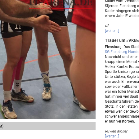
Müller vom Verbands
Stjernen Flensborg 
Kader hingegen steh
einem Jahr IF wieder
tif
[weiter...]
Trauer um »VKB«
Flensburg. Das Sta
SG Flensburg-Handew
Nachricht und eine
knapp einen Monat v
Volker Kuntze-Braack
Sportlerkreisen gena
Unterstützer, Beglei
war auch Ehrenvorsi
sowie der Fußballer
war ein toller Mens
hat immer viel Spaß
Geschäftsführern d
Stotz. In den letzten
etwas weniger gewor
schwer angeschlagen
er nun verstorben.
t)
Ruwen Möller
[weiter...]