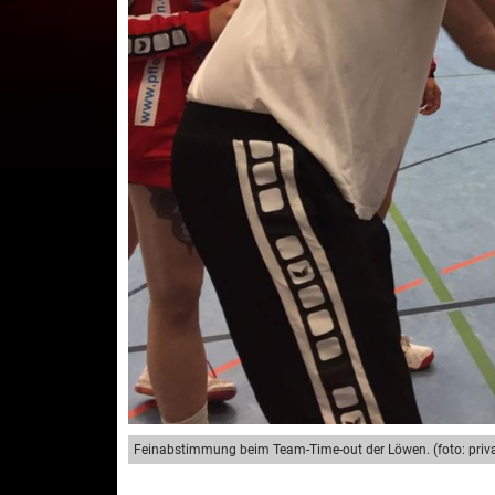
Feinabstimmung beim Team-Time-out der Löwen. (foto: priva