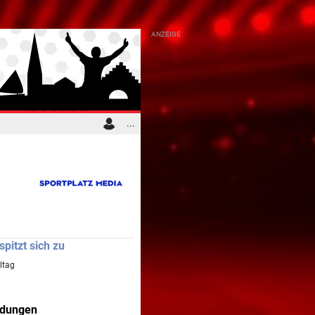
...
pitzt sich zu
ltag
ldungen