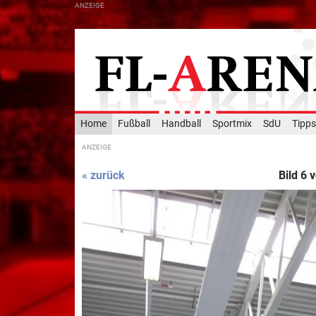
Home
Fußball
Handball
Sportmix
SdU
Tipps
« zurück
Bild 6 