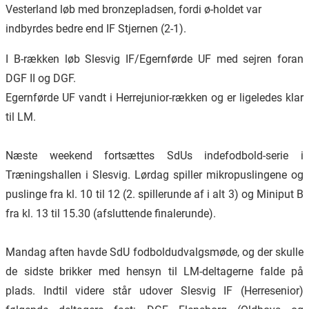
Vesterland løb med bronzepladsen, fordi ø-holdet var
indbyrdes bedre end IF Stjernen (2-1).
I B-rækken løb Slesvig IF/Egernførde UF med sejren foran
DGF II og DGF.
Egernførde UF vandt i Herrejunior-rækken og er ligeledes klar
til LM.
Næste weekend fortsættes SdUs indefodbold-serie i
Træningshallen i Slesvig. Lørdag spiller mikropuslingene og
puslinge fra kl. 10 til 12 (2. spillerunde af i alt 3) og Miniput B
fra kl. 13 til 15.30 (afsluttende finalerunde).
Mandag aften havde SdU fodboldudvalgsmøde, og der skulle
de sidste brikker med hensyn til LM-deltagerne falde på
plads. Indtil videre står udover Slesvig IF (Herresenior)