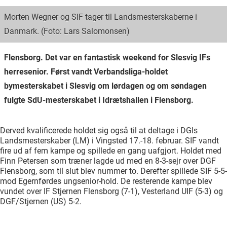
Morten Wegner og SIF tager til Landsmesterskaberne i
Danmark. (Foto: Lars Salomonsen)
Flensborg. Det var en fantastisk weekend for Slesvig IFs
herresenior. Først vandt Verbandsliga-holdet
bymesterskabet i Slesvig om lørdagen og om søndagen
fulgte SdU-mesterskabet i Idrætshallen i Flensborg.
Derved kvalificerede holdet sig også til at deltage i DGIs
Landsmesterskaber (LM) i Vingsted 17.-18. februar. SIF vandt
fire ud af fem kampe og spillede en gang uafgjort. Holdet med
Finn Petersen som træner lagde ud med en 8-3-sejr over DGF
Flensborg, som til slut blev nummer to. Derefter spillede SIF 5-5-
mod Egernførdes ungsenior-hold. De resterende kampe blev
vundet over IF Stjernen Flensborg (7-1), Vesterland UIF (5-3) og
DGF/Stjernen (US) 5-2.