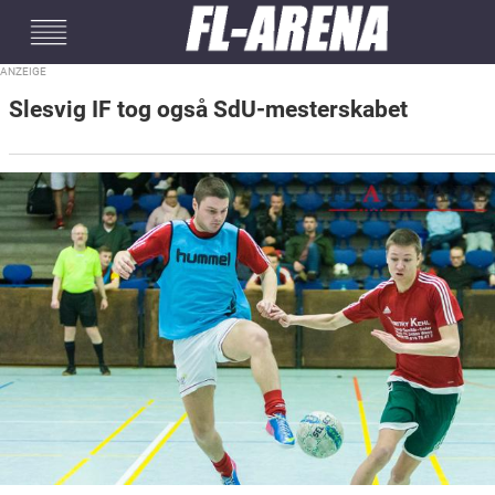
#mobileInterstitial
Slesvig IF tog også SdU-mesterskabet