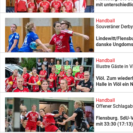
mit unterschiedli
Handball
Souveräner Derby-
Lindewitt/Flensb
danske Ungdomsfo
Handball
Illustre Gäste in 
Viöl. Zum wieder
Halle in Viöl ein
Handball
Offener Schlaga
Flensburg. SdU-V
mit 33:30 (17:13