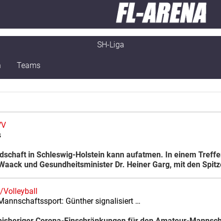
SH-Liga
n
Teams
VV
s
ndschaft in Schleswig-Holstein kann aufatmen. In einem Treffe
-Waack und Gesundheitsminister Dr. Heiner Garg, mit den Spit
/Volleyball
 Mannschaftssport: Günther signalisiert …
 bisheriger Corona-Einschränkungen für den Amateur-Mannschaf