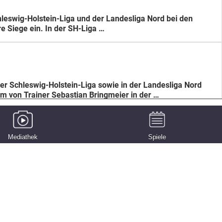
eswig-Holstein-Liga und der Landesliga Nord bei den
 Siege ein. In der SH-Liga …
er Schleswig-Holstein-Liga sowie in der Landesliga Nord
m von Trainer Sebastian Bringmeier in der …
Mediathek
Spiele
Freitagabend die SG Flensburg-Handewitt II. In der
onsschluss nicht vor, …
 das Wochenende in der Schleswig-Holstein-Liga und der