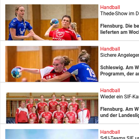
Handball
Thede-Show im D
Flensburg. Die b
lieferten am Woc
Handball
Sichere Angelegen
Schleswig. Am Wo
Programm, der an
Handball
Wieder ein SIF-Ka
Flensburg. Am Wo
und der Landesli
Handball
SdU-Teams SIF un