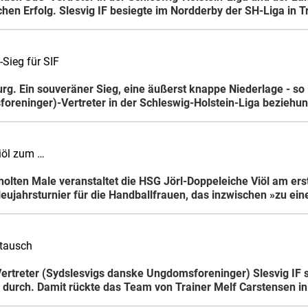
chen Erfolg. Slesvig IF besiegte im Nordderby der SH-Liga in 
Sieg für SIF
urg. Ein souveräner Sieg, eine äußerst knappe Niederlage - so
reninger)-Vertreter in der Schleswig-Holstein-Liga beziehun
Viöl zum …
holten Male veranstaltet die HSG Jörl-Doppeleiche Viöl am e
 Neujahrsturnier für die Handballfrauen, das inzwischen »zu ein
btausch
ertreter (Sydslesvigs danske Ungdomsforeninger) Slesvig IF 
) durch. Damit rückte das Team von Trainer Melf Carstensen in