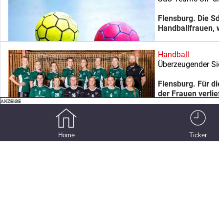
Flensburg. Die S
Handballfrauen, 
Handball
Überzeugender Si
Flensburg. Für d
der Frauen verli
Handball
Das Drittliga-Derb
Home
Ticker
Flensburg. Den A
Oberliga ging es
Handball
Gelungene Heimp
Flensburg. Für d