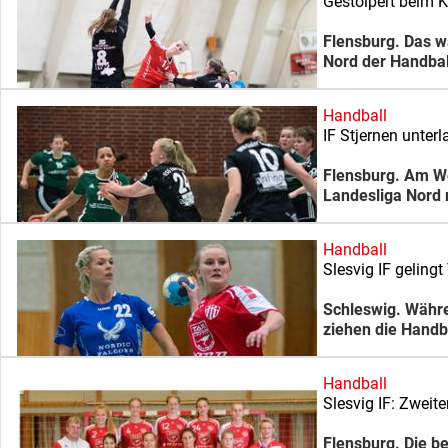
Gestolpert beim K
Flensburg. Das w
Nord der Handbal
Handball
IF Stjernen unter
Flensburg. Am Wo
Landesliga Nord m
Handball
Slesvig IF geling
Schleswig. Währe
ziehen die Handb
Handball
Slesvig IF: Zweit
Flensburg. Die b