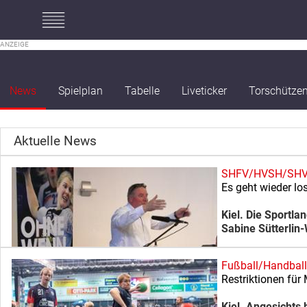
#mobileInterstitial
News
Spielplan
Tabelle
Liveticker
Torschütze
Aktuelle News
SHFV/HVSH/SH
Es geht wieder lo
Kiel. Die Sportla
Sabine Sütterlin
Fußball/Handball
Restriktionen für
Kiel. Angesichts