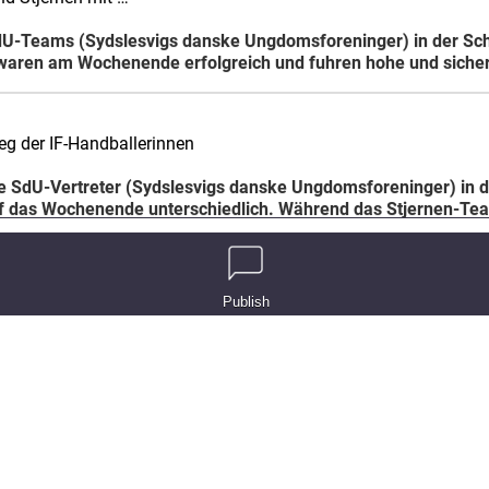
dU-Teams (Sydslesvigs danske Ungdomsforeninger) in der Schl
waren am Wochenende erfolgreich und fuhren hohe und sichere
eg der IF-Handballerinnen
ie SdU-Vertreter (Sydslesvigs danske Ungdomsforeninger) in d
ef das Wochenende unterschiedlich. Während das Stjernen-Tea
y in Viöl im …
Publish
uftakt ins Handball-Wochenende der lokalen Teams machte am 
 gegen die HSG Schülp/Westerrönfeld (Ergebnis lag bei Redakti
remiere
ie SdU-Vertreter (Sydslesvigs danske Ungdomsforeninger) war