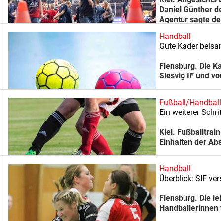
Daniel Günther d
Agentur sagte de
Handball
Gute Kader beis
Flensburg. Die 
Slesvig IF und vo
Fußball/Handball
Ein weiterer Schri
Kiel. Fußballtra
Einhalten der Ab
Handball
Überblick: SIF ver
Flensburg. Die le
Handballerinnen 