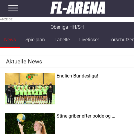
#mobileInterstitial
Oberliga HH/SH
News
Spielplan
Tabelle
Liveticker
Torschütze
Aktuelle News
Endlich Bundesliga!
Stine griber efter bolde og …