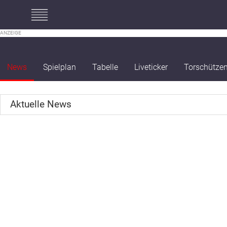
#mobileInterstitial
News
Spielplan
Tabelle
Liveticker
Torschütze
Aktuelle News