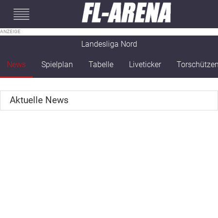
#mobileInterstitial
Landesliga Nord
News
Spielplan
Tabelle
Liveticker
Torschütze
Aktuelle News