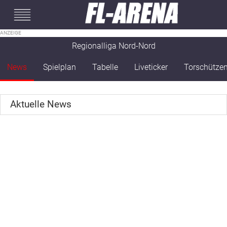
#mobileInterstitial
Regionalliga Nord-Nord
News
Spielplan
Tabelle
Liveticker
Torschütze
Aktuelle News