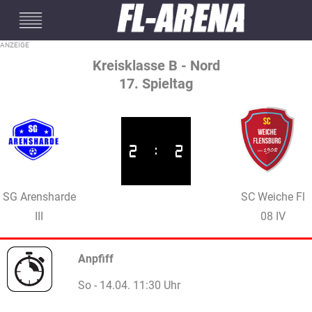
#mobileInterstitial
Kreisklasse B - Nord
17. Spieltag
2
:
2
SG Arensharde
SC Weiche Fl
III
08 IV
Anpfiff
So - 14.04. 11:30 Uhr