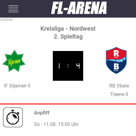
#mobileInterstitial
Kreisliga - Nordwest
2. Spieltag
1
:
4
IF Stjernen II
RB Obere
Treene II
Anpfiff
So - 11.08. 15:00 Uhr