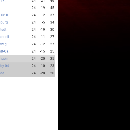
n Fl.
24
21
46
l
24
19
45
 06 II
24
2
37
sburg
24
-5
34
stedt
24
-19
30
rde II
24
-11
27
swig
24
-12
27
edt-Ga.
24
-15
25
ngeln
24
-20
25
by 04
24
-10
23
rde
24
-28
20