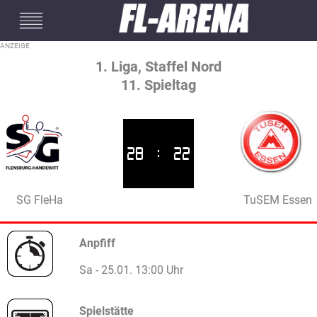
#mobileInterstitial
1. Liga, Staffel Nord
11. Spieltag
28
:
22
SG FleHa
TuSEM Essen
Anpfiff
Sa - 25.01. 13:00 Uhr
Spielstätte