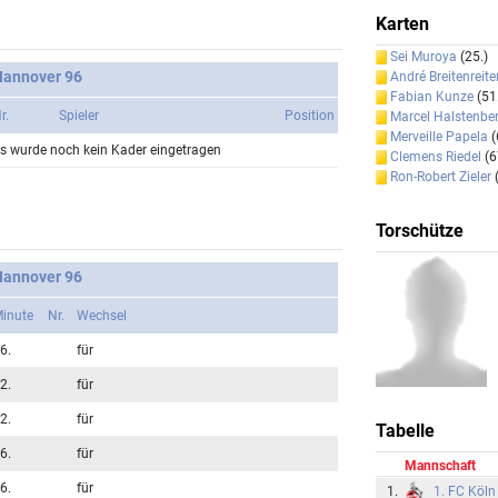
Karten
Sei Muroya
(25.)
Hannover 96
André Breitenreite
Fabian Kunze
(51
r.
Spieler
Position
Marcel Halstenbe
Merveille Papela
(
s wurde noch kein Kader eingetragen
Clemens Riedel
(6
Ron-Robert Zieler
(
Torschütze
Hannover 96
inute
Nr.
Wechsel
6.
für
2.
für
2.
für
Tabelle
6.
für
Mannschaft
6.
für
1.
1. FC Köln