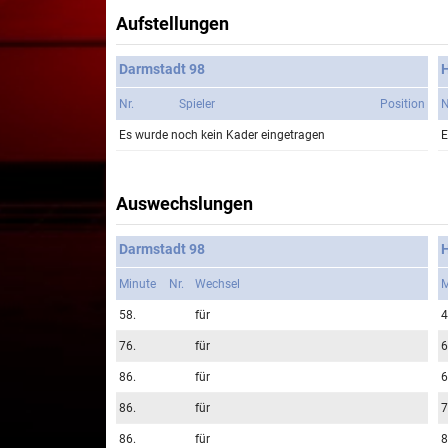
Aufstellungen
Darmstadt 98
Nr.
Spieler
Position
N
Es wurde noch kein Kader eingetragen
E
Auswechslungen
Darmstadt 98
Minute
Nr.
Wechsel
M
58.
für
4
76.
für
6
86.
für
6
86.
für
7
86.
für
8