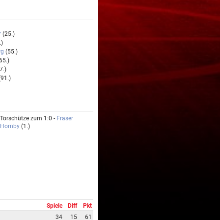
r
(25.)
.)
rg
(55.)
65.)
7.)
91.)
Torschütze zum 1:0 -
Fraser
Hornby
(1.)
Spiele
Diff
Pkt
34
15
61