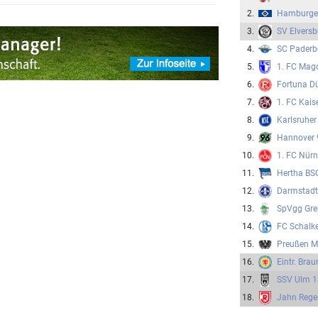
2.
Hamburge
3.
SV Elversb
4.
SC Paderb
5.
1. FC Mag
6.
Fortuna Dü
7.
1. FC Kais
8.
Karlsruher
9.
Hannover 
10.
1. FC Nür
11.
Hertha BS
12.
Darmstadt
13.
SpVgg Gre
14.
FC Schalk
15.
Preußen M
16.
Eintr. Bra
17.
SSV Ulm 
18.
Jahn Rege