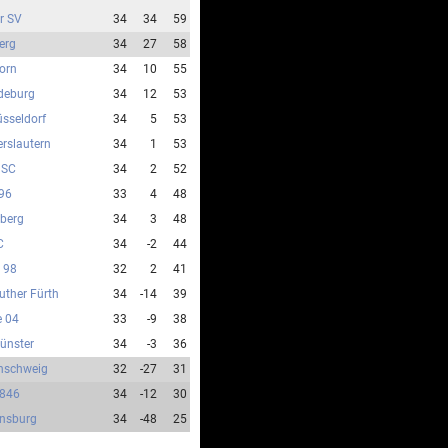
r SV
34
34
59
erg
34
27
58
orn
34
10
55
deburg
34
12
53
sseldorf
34
5
53
erslautern
34
1
53
 SC
34
2
52
96
33
4
48
nberg
34
3
48
C
34
-2
44
 98
32
2
41
uther Fürth
34
-14
39
e 04
33
-9
38
ünster
34
-3
36
unschweig
32
-27
31
1846
34
-12
30
nsburg
34
-48
25