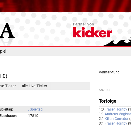
piel
Vermarktung:
1:0)
ive-Ticker
alle Live-Ticker
Torfolge
Spieltag:
. Spieltag
1:0
Fraser Hornby
(
1:1
Andreas Vogls
Zuschauer:
17810
2:1
Kilian Corredor
(
3:1
Fraser Hornby
(