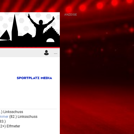
...
1.) Linksschuss
ammer
(82.) Linksschuss
83.)
92+) Elfmeter