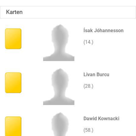
Karten
Ísak Jóhannesson
(14.)
Livan Burcu
(28.)
Dawid Kownacki
(58.)