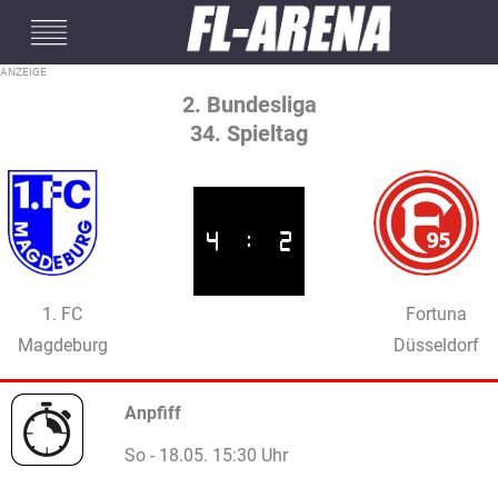
#mobileInterstitial
2. Bundesliga
34. Spieltag
4
:
2
1. FC
Fortuna
Magdeburg
Düsseldorf
Anpfiff
So - 18.05. 15:30 Uhr