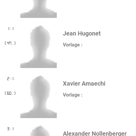
1:1
Jean Hugonet
(47.)
Vorlage :
2:1
Xavier Amaechi
(60.)
Vorlage :
3:1
Alexander Nollenberger