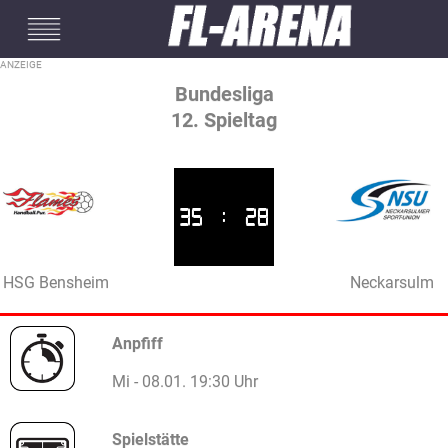
#mobileInterstitial
Bundesliga
12. Spieltag
35
:
28
HSG Bensheim
Neckarsulm
Anpfiff
Mi - 08.01. 19:30 Uhr
Spielstätte