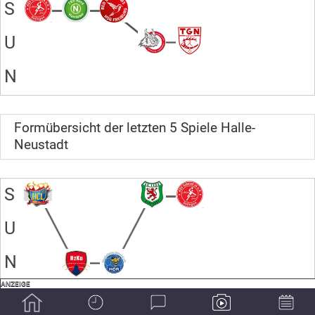
S
U
N
Formübersicht der letzten 5 Spiele Halle-
Neustadt
S
U
N