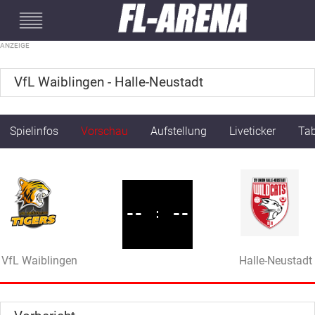
#mobileInterstitial
VfL Waiblingen - Halle-Neustadt
Spielinfos
Vorschau
Aufstellung
Liveticker
Tab
--
:
--
VfL Waiblingen
Halle-Neustadt