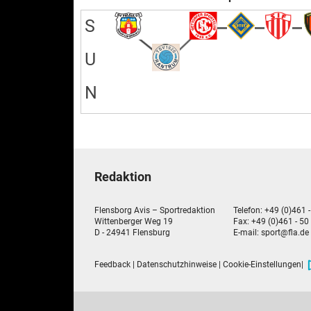
S
U
N
Redaktion
Flensborg Avis – Sportredaktion
Telefon: +49 (0)461 
Wittenberger Weg 19
Fax: +49 (0)461 - 50
D - 24941 Flensburg
E-mail:
sport@fla.de
Feedback
|
Datenschutzhinweise
|
Cookie-Einstellungen
|