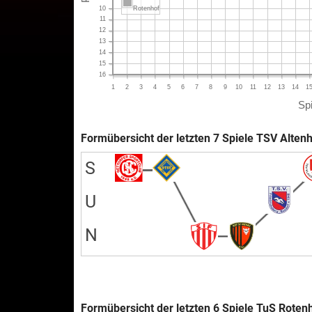
10
Rotenhof
11
12
13
14
15
16
1
2
3
4
5
6
7
8
9
10
11
12
13
14
1
Spi
Formübersicht der letzten 7 Spiele TSV Altenh
S
U
N
Formübersicht der letzten 6 Spiele TuS Roten