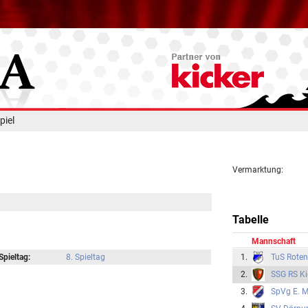
piel
Vermarktung:
Tabelle
Mannschaft
Spieltag:
8. Spieltag
1.
TuS Roten
2.
SSG RS Ki
3.
SpVg E. M