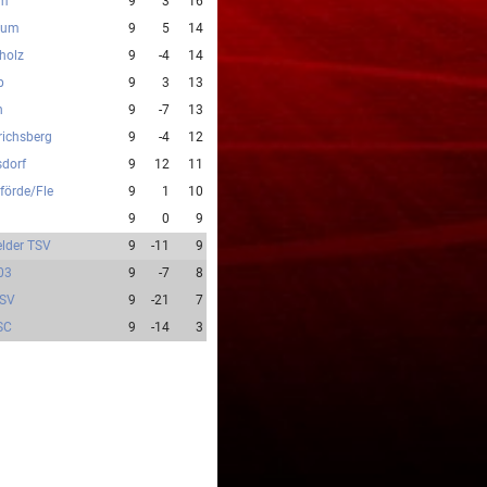
um
9
3
16
rum
9
5
14
holz
9
-4
14
p
9
3
13
n
9
-7
13
richsberg
9
-4
12
dorf
9
12
11
förde/Fle
9
1
10
9
0
9
elder TSV
9
-11
9
 03
9
-7
8
 SV
9
-21
7
 SC
9
-14
3