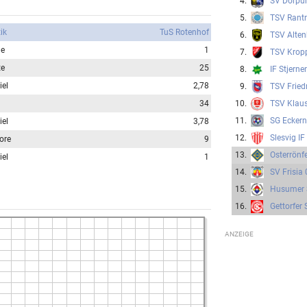
4.
SV Dörp
5.
TSV Rant
tik
TuS Rotenhof
6.
TSV Alten
le
1
7.
TSV Krop
te
25
8.
IF Stjerne
iel
2,78
9.
TSV Fried
34
10.
TSV Klaus
11.
SG Eckern
iel
3,78
12.
Slesvig IF
ore
9
13.
Osterrönf
iel
1
14.
SV Frisia
15.
Husumer
16.
Gettorfer