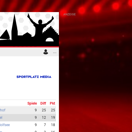
...
Spiele
Diff
Pkt
hof
9
25
25
el
9
12
19
olfsee
9
7
18