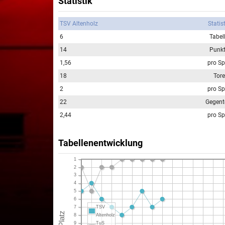
Statistik
TSV Altenholz
Statis
6
Tabel
14
Punk
1,56
pro Sp
18
Tore
2
pro Sp
22
Gegent
2,44
pro Sp
Tabellenentwicklung
1
2
3
4
5
6
TSV
7
Altenholz
8
9
TuS