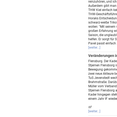
reinzuhören, und ich 
Außerdem gibt man 
THW Kiel einfach kei
THW-Geschäftsführer 
Horaks Entscheidung
schwarz-weiße Triko
wollen: "Mit seinem 
großen Erfahrung w
Saison, die unglaubl
helfen. Er sorgt für S
Pavel passt einfach
[weiter...]
Veränderungen im
Flensburg. Der Kade
Stjernen Flensborg i
Bewegung gekommen.
zwei neue Akteure 
TuS Jevenstedt wech
Brahmstraße. Darübe
Müller vom Verbands
Stjernen Flensborg 
Kader hingegen steh
einem Jahr IF wieder
tif
[weiter...]