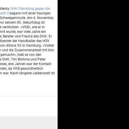
dtderby
DHK Flensborg gegen die
itt II
begann mit einer traurigen
r Schweigeminute. Am 6. November,
or seinem 85. Geburtstag ist
 verstorben. »VKB«, wie er in
nnt wurde, war viele Jahre ein
ter, Berater und Freund des DHK. Er
tzender der Handballer des HSV
 von Altona 93 in Hamburg. »Volker
ch und die Zusammenarbeit mit ihm
 gemacht«, hieß es von den
es DHK, Tim Blohme und Peter
 zwei, drei Jahren war der Kontakt
den, da VKB gesundheitlich
 war. Nach längerer Leidenszeit ist