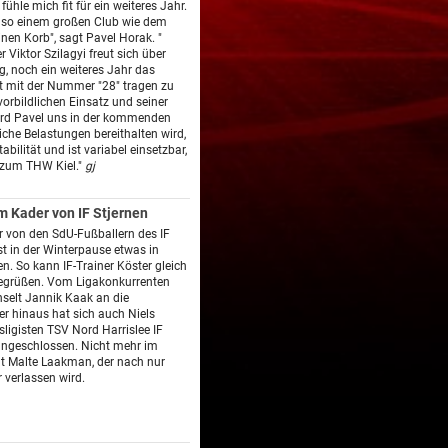
fühle mich fit für ein weiteres Jahr.
so einem großen Club wie dem
nen Korb", sagt Pavel Horak. "
Viktor Szilagyi freut sich über
, noch ein weiteres Jahr das
t mit der Nummer "28" tragen zu
vorbildlichen Einsatz und seiner
ird Pavel uns in der kommenden
iche Belastungen bereithalten wird,
tabilität und ist variabel einsetzbar,
 zum THW Kiel."
gj
 Kader von IF Stjernen
r von den SdU-Fußballern des IF
st in der Winterpause etwas in
 So kann IF-Trainer Köster gleich
begrüßen. Vom Ligakonkurrenten
selt Jannik Kaak an die
r hinaus hat sich auch Niels
ligisten TSV Nord Harrislee IF
angeschlossen. Nicht mehr im
t Malte Laakman, der nach nur
 verlassen wird.