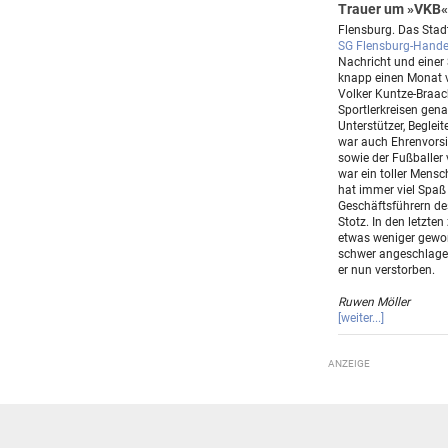
Trauer um »VKB«
Flensburg. Das Sta
SG Flensburg-Handew
Nachricht und eine
knapp einen Monat v
Volker Kuntze-Braack
Sportlerkreisen gena
Unterstützer, Beglei
war auch Ehrenvorsi
sowie der Fußballer
war ein toller Mens
hat immer viel Spaß
Geschäftsführern d
Stotz. In den letzten
etwas weniger gewor
schwer angeschlagen
er nun verstorben.
Ruwen Möller
[weiter...]