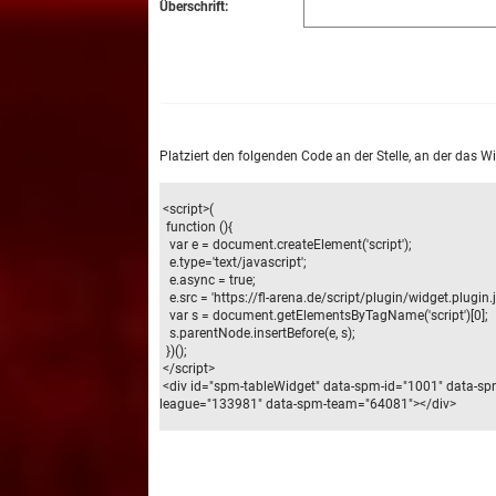
Überschrift:
Platziert den folgenden Code an der Stelle, an der das W
<script>(
function (){
var e = document.createElement('script');
e.type='text/javascript';
e.async = true;
e.src = 'https://fl-arena.de/script/plugin/widget.plugin.j
var s = document.getElementsByTagName('script')[0];
s.parentNode.insertBefore(e, s);
})();
</script>
<div id="spm-tableWidget" data-spm-id="1001" data-sp
league="133981" data-spm-team="64081"></div>