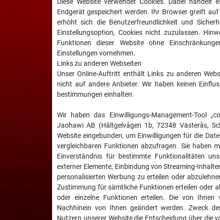
Diese Website verwendet Cookies. Dabei handelt e
Endgerät gespeichert werden. Ihr Browser greift auf
erhöht sich die Benutzerfreundlichkeit und Sicher
Einstellungsoption, Cookies nicht zuzulassen. Hinwe
Funktionen dieser Website ohne Einschränkunge
Einstellungen vornehmen.
Links zu anderen Webseiten
Unser Online-Auftritt enthält Links zu anderen Webs
nicht auf andere Anbieter. Wir haben keinen Einflu
bestimmungen einhalten.
Wir haben das Einwilligungs-Management-Tool „c
Jaohawi AB (Håltgelvågen 1b, 72348 Västerås, Sc
Website eingebunden, um Einwilligungen für die Dat
vergleichbaren Funktionen abzufragen. Sie haben mi
Einverständnis für bestimmte Funktionalitäten un
externer Elemente, Einbindung von Streaming-Inhalte
personalisierten Werbung zu erteilen oder abzulehne
Zustimmung für sämtliche Funktionen erteilen oder ab
oder einzelne Funktionen erteilen. Die von Ihne
Nachhinein von Ihnen geändert werden. Zweck der
Nutzern unserer Website die Entscheidung über die