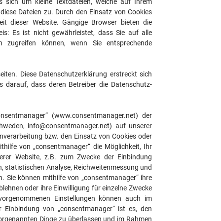
s sich um kleine Textdateien, welche auf Ihrem
 diese Dateien zu. Durch den Einsatz von Cookies
heit dieser Website. Gängige Browser bieten die
is: Es ist nicht gewährleistet, dass Sie auf alle
n zugreifen können, wenn Sie entsprechende
eiten. Diese Datenschutzerklärung erstreckt sich
ss darauf, dass deren Betreiber die Datenschutz-
onsentmanager“ (www.consentmanager.net) der
hweden, info@consentmanager.net) auf unserer
enverarbeitung bzw. den Einsatz von Cookies oder
thilfe von „consentmanager“ die Möglichkeit, Ihr
serer Website, z.B. zum Zwecke der Einbindung
n, statistischen Analyse, Reichweitenmessung und
n. Sie können mithilfe von „consentmanager“ ihre
lehnen oder ihre Einwilligung für einzelne Zwecke
n vorgenommenen Einstellungen können auch im
 Einbindung von „consentmanager“ ist es, den
 vorgenannten Dinge zu überlassen und im Rahmen