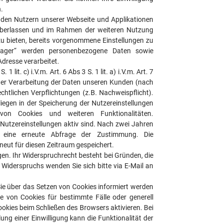
.
 den Nutzern unserer Webseite und Applikationen
überlassen und im Rahmen der weiteren Nutzung
zu bieten, bereits vorgenommene Einstellungen zu
ager“ werden personenbezogene Daten sowie
dresse verarbeitet.
 lit. c) i.V.m. Art. 6 Abs 3 S. 1 lit. a) i.V.m. Art. 7
t der Verarbeitung der Daten unseren Kunden (nach
echtlichen Verpflichtungen (z.B. Nachweispflicht).
liegen in der Speicherung der Nutzereinstellungen
n Cookies und weiteren Funktionalitäten.
Nutzereinstellungen aktiv sind. Nach zwei Jahren
t eine erneute Abfrage der Zustimmung. Die
ut für diesen Zeitraum gespeichert.
en. Ihr Widerspruchrecht besteht bei Gründen, die
 Widerspruchs wenden Sie sich bitte via E-Mail an
Sie über das Setzen von Cookies informiert werden
e von Cookies für bestimmte Fälle oder generell
kies beim Schließen des Browsers aktivieren. Bei
lung einer Einwilligung kann die Funktionalität der