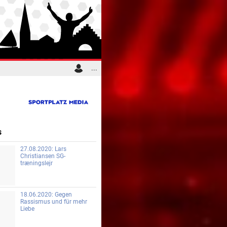
...
s
27.08.2020: Lars
Christiansen SG-
træningslejr
18.06.2020: Gegen
Rassismus und für mehr
Liebe