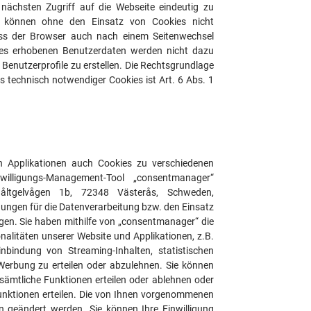
 nächsten Zugriff auf die Webseite eindeutig zu
ite können ohne den Einsatz von Cookies nicht
ass der Browser auch nach einem Seitenwechsel
ies erhobenen Benutzerdaten werden nicht dazu
r Benutzerprofile zu erstellen. Die Rechtsgrundlage
s technisch notwendiger Cookies ist Art. 6 Abs. 1
n Applikationen auch Cookies zu verschiedenen
lligungs-Management-Tool „consentmanager“
ltgelvågen 1b, 72348 Västerås, Schweden,
ungen für die Datenverarbeitung bzw. den Einsatz
gen. Sie haben mithilfe von „consentmanager“ die
onalitäten unserer Website und Applikationen, z.B.
bindung von Streaming-Inhalten, statistischen
Werbung zu erteilen oder abzulehnen. Sie können
sämtliche Funktionen erteilen oder ablehnen oder
 Funktionen erteilen. Die von Ihnen vorgenommenen
 geändert werden. Sie können Ihre Einwilligung