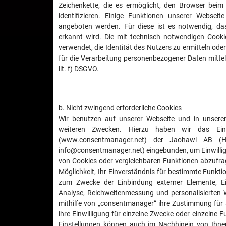
Zeichenkette, die es ermöglicht, den Browser beim
identifizieren. Einige Funktionen unserer Webse
angeboten werden. Für diese ist es notwendig, d
erkannt wird. Die mit technisch notwendigen Cook
verwendet, die Identität des Nutzers zu ermitteln ode
für die Verarbeitung personenbezogener Daten mittel
lit. f) DSGVO.
b. Nicht zwingend erforderliche Cookies
Wir benutzen auf unserer Webseite und in unsere
weiteren Zwecken. Hierzu haben wir das Einwi
(www.consentmanager.net) der Jaohawi AB (Hå
info@consentmanager.net) eingebunden, um Einwillig
von Cookies oder vergleichbaren Funktionen abzufra
Möglichkeit, Ihr Einverständnis für bestimmte Funkti
zum Zwecke der Einbindung externer Elemente, Ein
Analyse, Reichweitenmessung und personalisierten 
mithilfe von „consentmanager“ ihre Zustimmung für 
ihre Einwilligung für einzelne Zwecke oder einzelne
Einstellungen können auch im Nachhinein von Ihnen