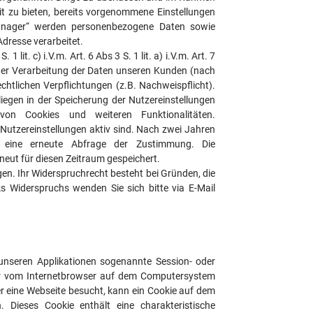
it zu bieten, bereits vorgenommene Einstellungen
nager“ werden personenbezogene Daten sowie
dresse verarbeitet.
 lit. c) i.V.m. Art. 6 Abs 3 S. 1 lit. a) i.V.m. Art. 7
t der Verarbeitung der Daten unseren Kunden (nach
echtlichen Verpflichtungen (z.B. Nachweispflicht).
liegen in der Speicherung der Nutzereinstellungen
n Cookies und weiteren Funktionalitäten.
Nutzereinstellungen aktiv sind. Nach zwei Jahren
t eine erneute Abfrage der Zustimmung. Die
ut für diesen Zeitraum gespeichert.
en. Ihr Widerspruchrecht besteht bei Gründen, die
s Widerspruchs wenden Sie sich bitte via E-Mail
nseren Applikationen sogenannte Session- oder
der vom Internetbrowser auf dem Computersystem
r eine Webseite besucht, kann ein Cookie auf dem
 Dieses Cookie enthält eine charakteristische