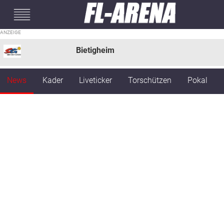
#mobileInterstitial
Bietigheim
News
Kader
Liveticker
Torschützen
Pokal