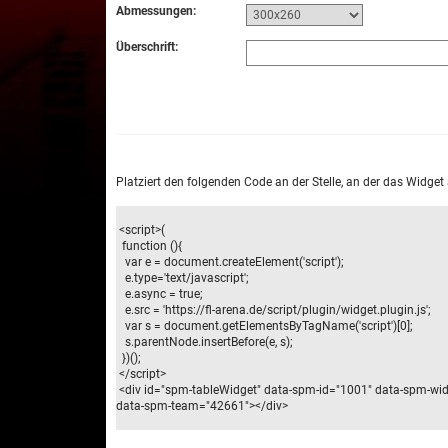
Abmessungen:
Überschrift:
Platziert den folgenden Code an der Stelle, an der das Widget
<script>(
function (){
var e = document.createElement('script');
e.type='text/javascript';
e.async = true;
e.src = 'https://fl-arena.de/script/plugin/widget.plugin.js';
var s = document.getElementsByTagName('script')[0];
s.parentNode.insertBefore(e, s);
})();
</script>
<div id="spm-tableWidget" data-spm-id="1001" data-spm-wi
data-spm-team="42661"></div>