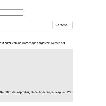
Vorschau
 auf eurer Vereins-Homepage dargestellt werden soll.
dth="300" data-spm-height="260" data-spm-league="124"