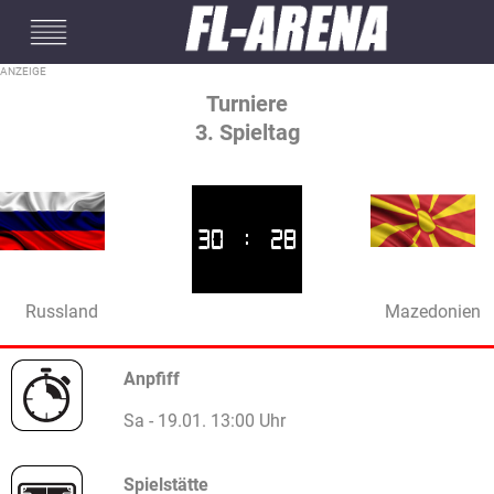
#mobileInterstitial
Turniere
3. Spieltag
30
:
28
Russland
Mazedonien
Anpfiff
Sa - 19.01. 13:00 Uhr
Spielstätte