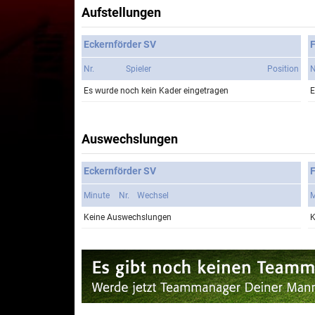
Aufstellungen
Eckernförder SV
F
Nr.
Spieler
Position
N
Es wurde noch kein Kader eingetragen
E
Auswechslungen
Eckernförder SV
F
Minute
Nr.
Wechsel
M
Keine Auswechslungen
K