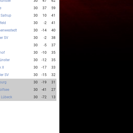
ünster
30
47
62
e
30
37
59
 Satrup
30
10
41
feld
30
-2
41
enwestedt
30
-14
40
er SV
30
-2
38
30
-5
37
hof
30
-10
35
ünster
30
-12
35
 II
30
-17
33
der SV
30
-15
32
burg
30
-19
31
olfsee
30
-41
27
e Lübeck
30
-72
13