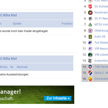
3.
PSV Neum
4.
SV Eiched
5.
Nordmark
C Kilia Kiel
6.
SV Pr Rein
r.
Spieler
Position
7.
MTSV Hoh
8.
Oldenburg
s wurde noch kein Kader eingetragen
9.
Eutin 08
10.
TuS Roten
11.
VfR Neum
12.
VfB Lübeck
C Kilia Kiel
13.
Eckernför
14.
TSB Flens
inute
Nr.
Wechsel
15.
SpVg E. M
eine Auswechslungen
16.
Dornbreit