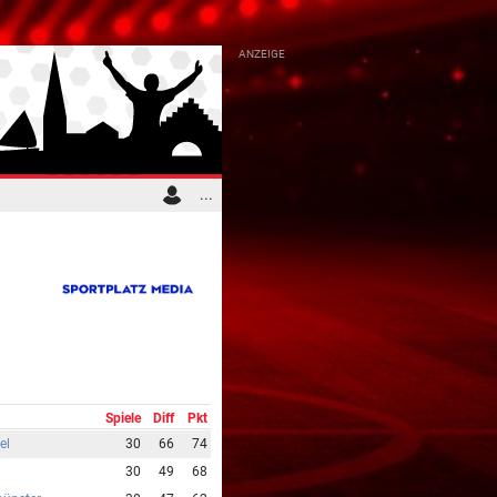
...
Spiele
Diff
Pkt
el
30
66
74
30
49
68