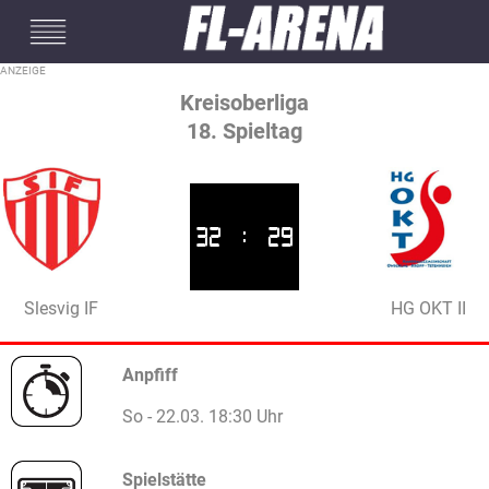
#mobileInterstitial
Kreisoberliga
18. Spieltag
32
:
29
Slesvig IF
HG OKT II
Anpfiff
So - 22.03. 18:30 Uhr
Spielstätte