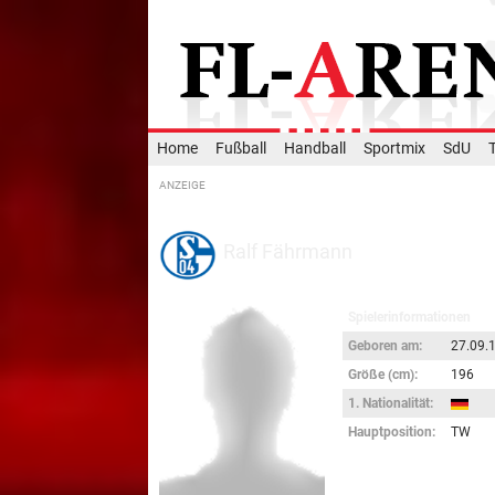
Home
Fußball
Handball
Sportmix
SdU
Ralf Fährmann
Spielerinformationen
Geboren am:
27.09.1
Größe (cm):
196
1. Nationalität:
Hauptposition:
TW