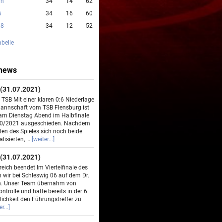
rn
34
14
62
6
34
16
60
98
34
12
52
abelle
news
(31.07.2021)
TSB Mit einer klaren 0:6 Niederlage
mannschaft vom TSB Flensburg ist
am Dienstag Abend im Halbfinale
20/2021 ausgeschieden. Nachdem
ten des Spieles sich noch beide
lisierten, …
[weiter...]
(31.07.2021)
eich beendet Im Viertelfinale des
 wir bei Schleswig 06 auf dem Dr.
en. Unser Team übernahm von
ntrolle und hatte bereits in der 6.
ichkeit den Führungstreffer zu
r...]