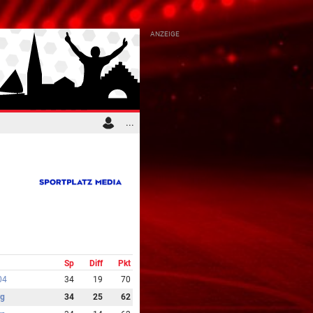
...
Sp
Diff
Pkt
04
34
19
70
rg
34
25
62