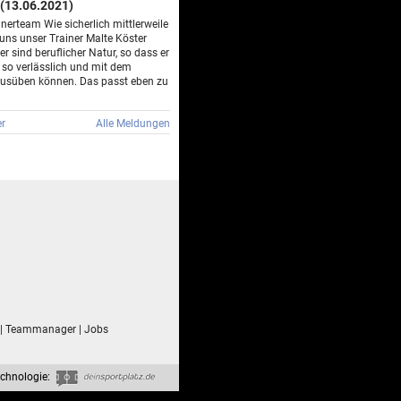
(13.06.2021)
nerteam Wie sicherlich mittlerweile
 uns unser Trainer Malte Köster
er sind beruflicher Natur, so dass er
 so verlässlich und mit dem
usüben können. Das passt eben zu
r
Alle Meldungen
|
Teammanager
|
Jobs
chnologie: