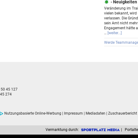
- Neuigkeiten
Veränderung im Trai
vielen bekannt, wird
verlassen. Die Gründ
sein Amt nicht mehr
Engagement hätte a
…
[weiter...]
Werde Teammanage
- 50 45 127
 45 274
Nutzungsbasierte Online-Werbung
|
Impressum
|
Mediadaten
|
Zuschauerbericht
Vermarktung durch:
| Portalte