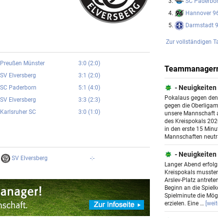
SC Paderbo
3.
Hannover 9
4.
Darmstadt 
5.
Zur vollständigen T
Preußen Münster
3:0 (2:0)
Teammanager
SV Elversberg
3:1 (2:0)
- Neuigkeiten
SC Paderborn
5:1 (4:0)
Pokalaus gegen den 
SV Elversberg
3:3 (2:3)
gegen die Oberliga
Karlsruher SC
3:0 (1:0)
unsere Mannschaft 
des Kreispokals 20
in den erste 15 Minu
Mannschaften neutra
- Neuigkeiten
SV Elversberg
-:-
Langer Abend erfolgr
Kreispokals mussten
Arslev-Platz antret
Beginn an die Spielko
Spielminute die Mögl
erzielen. Eine …
[weite