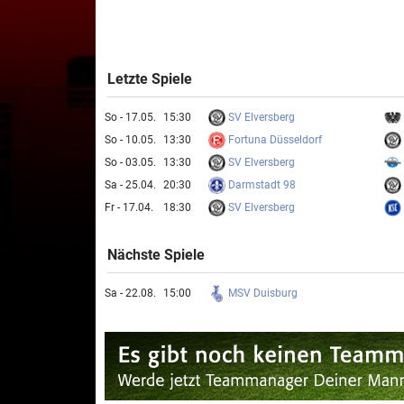
Letzte Spiele
SV Elversberg
So - 17.05.
15:30
Fortuna Düsseldorf
So - 10.05.
13:30
SV Elversberg
So - 03.05.
13:30
Darmstadt 98
Sa - 25.04.
20:30
SV Elversberg
Fr - 17.04.
18:30
Nächste Spiele
MSV Duisburg
Sa - 22.08.
15:00