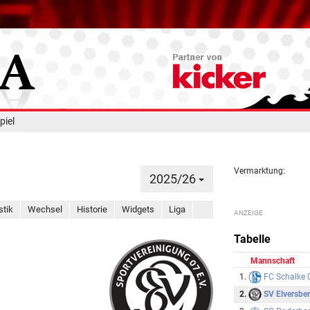
piel
Vermarktung:
2025/26
stik
Wechsel
Historie
Widgets
Liga
Tabelle
Mannschaft
FC Schalke 
1.
SV Elversbe
2.