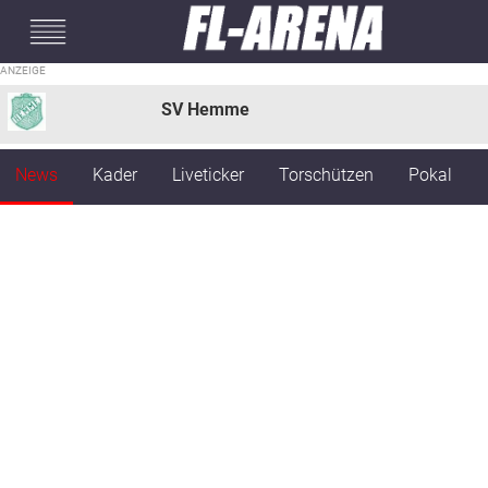
#mobileInterstitial
SV Hemme
News
Kader
Liveticker
Torschützen
Pokal