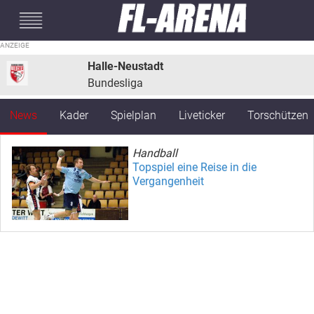
#mobileInterstitial
Halle-Neustadt
Bundesliga
News
Kader
Spielplan
Liveticker
Torschützen
Handball
Topspiel eine Reise in die
Vergangenheit