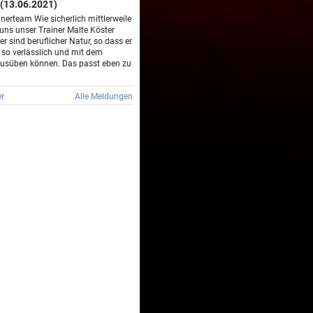
(13.06.2021)
nerteam Wie sicherlich mittlerweile
 uns unser Trainer Malte Köster
er sind beruflicher Natur, so dass er
 so verlässlich und mit dem
usüben können. Das passt eben zu
r
Alle Meldungen