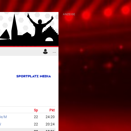
...
Sp
Pkt
de/M
22
24:20
W
22
20:24