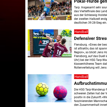
Pokal-Hürde gem
Tarp. Insgesamt sehr sou
das Viertelfinale des La
aus der Schleswig Holstei
der zweiten Halbzeit endg
deutlichen 39:28-Sieg ein
Handball
Defensiver Stres
Flensburg. »Eines der be
ist attraktiv, das ist spa
Region«, so blickt Jens H
Flensborg, auf das Duell
Uhr) bei der HSG Tarp-Wa
klassenhöheres Team dabei 
Rollenverteilung will Jen
Handball
Aufbruchstimmun
Die HSG Tarp-Wanderup fei
schweren Zeiten hat der Ve
positiv in die Zukunft.»W
faszinierenden Mannschaf
den Zusammenhalt innerh