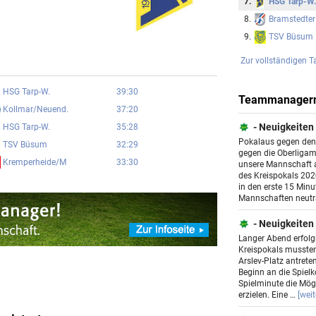
HSG Tarp-W.
7.
Bramstedter
8.
TSV Büsum
9.
Zur vollständigen T
HSG Tarp-W.
39:30
Teammanager
Kollmar/Neuend.
37:20
- Neuigkeiten
HSG Tarp-W.
35:28
Pokalaus gegen den 
TSV Büsum
32:29
gegen die Oberliga
Kremperheide/M
33:30
unsere Mannschaft 
des Kreispokals 20
in den erste 15 Minu
Mannschaften neutra
- Neuigkeiten
Langer Abend erfolgr
Kreispokals mussten
Arslev-Platz antret
Beginn an die Spielko
Spielminute die Mögl
erzielen. Eine …
[weite