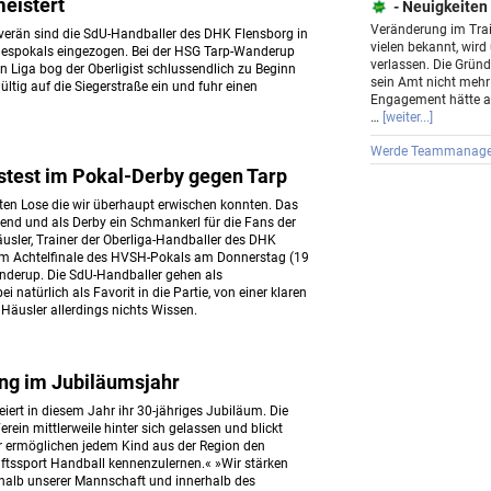
eistert
- Neuigkeiten
Veränderung im Trai
verän sind die SdU-Handballer des DHK Flensborg in
vielen bekannt, wird
ndespokals eingezogen. Bei der HSG Tarp-Wanderup
verlassen. Die Gründ
n Liga bog der Oberligist schlussendlich zu Beginn
sein Amt nicht mehr
ültig auf die Siegerstraße ein und fuhr einen
Engagement hätte a
.
…
[weiter...]
Werde Teammanage
stest im Pokal-Derby gegen Tarp
sten Lose die wir überhaupt erwischen konnten. Das
nnend und als Derby ein Schmankerl für die Fans der
äusler, Trainer der Oberliga-Handballer des DHK
 im Achtelfinale des HVSH-Pokals am Donnerstag (19
nderup. Die SdU-Handballer gehen als
natürlich als Favorit in die Partie, von einer klaren
s Häusler allerdings nichts Wissen.
g im Jubiläumsjahr
ert in diesem Jahr ihr 30-jähriges Jubiläum. Die
rein mittlerweile hinter sich gelassen und blickt
ir ermöglichen jedem Kind aus der Region den
tssport Handball kennenzulernen.« »Wir stärken
alb unserer Mannschaft und innerhalb des