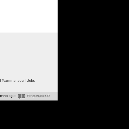
|
Teammanager
|
Jobs
chnologie: