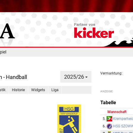
piel
Vermarktung:
2025/26
n - Handball
stik
Historie
Widgets
Liga
Tabelle
Mannschaft
Kremperhei
5.
HSG SZOW
6.