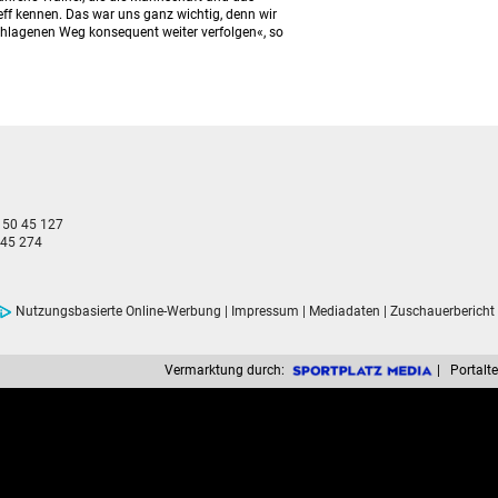
eff kennen. Das war uns ganz wichtig, denn wir
chlagenen Weg konsequent weiter verfolgen«, so
- 50 45 127
 45 274
Nutzungsbasierte Online-Werbung
|
Impressum
|
Mediadaten
|
Zuschauerbericht
Vermarktung durch:
| Portalte