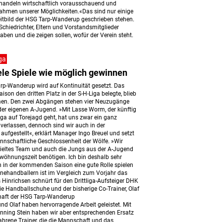
handeln wirtschaftlich vorausschauend und
hmen unserer Möglichkeiten.«Das sind nur einige
Leitbild der HSG Tarp-Wanderup geschrieben stehen.
, Schiedrichter, Eltern und Vorstandsmitglieder
ben und die zeigen sollen, wofür der Verein steht.
ga
iele Spiele wie möglich gewinnen
arp-Wanderup wird auf Kontinuität gesetzt. Das
aison den dritten Platz in der S-H-Liga belegte, blieb
en. Den zwei Abgängen stehen vier Neuzugänge
der eigenen A-Jugend. »Mit Lasse Worm, der künftig
iga auf Torejagd geht, hat uns zwar ein ganz
 verlassen, dennoch sind wir auch in der
ufgestellt«, erklärt Manager Ingo Breuel und setzt
nnschaftliche Geschlossenheit der Wölfe. »Wir
pieltes Team und auch die Jungs aus der A-Jugend
wöhnungszeit benötigen. Ich bin deshalb sehr
h in der kommenden Saison eine gute Rolle spielen
nehandballern ist im Vergleich zum Vorjahr das
Hinrichsen schnürt für den Drittliga-Aufsteiger DHK
ie Handballschuhe und der bisherige Co-Trainer, Olaf
haft der HSG Tarp-Wanderup
 Olaf haben hervorragende Arbeit geleistet. Mit
ning Stein haben wir aber entsprechenden Ersatz
ahrene Trainer, die die Mannschaft und das