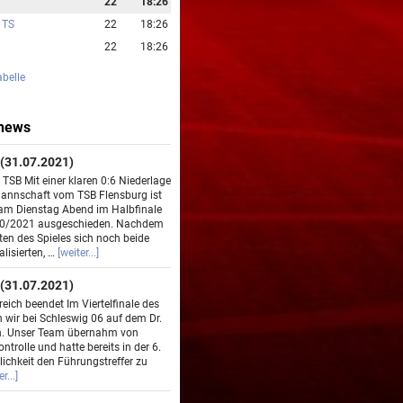
22
18:26
 TS
22
18:26
22
18:26
abelle
news
(31.07.2021)
TSB Mit einer klaren 0:6 Niederlage
mannschaft vom TSB Flensburg ist
am Dienstag Abend im Halbfinale
20/2021 ausgeschieden. Nachdem
ten des Spieles sich noch beide
lisierten, …
[weiter...]
(31.07.2021)
eich beendet Im Viertelfinale des
 wir bei Schleswig 06 auf dem Dr.
en. Unser Team übernahm von
ntrolle und hatte bereits in der 6.
ichkeit den Führungstreffer zu
r...]