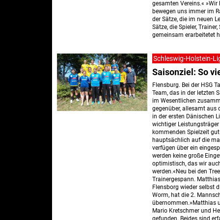
gesamten Vereins.« »Wir 
bewegen uns immer im Ra
der Sätze, die im neuen 
Sätze, die Spieler, Trainer
gemeinsam erarbeitetet ha
Schleswig-Holstein-Li
Saisonziel: So v
Flensburg. Bei der HSG T
Team, das in der letzten S
im Wesentlichen zusamm
gegenüber, allesamt aus 
in der ersten Dänischen L
wichtiger Leistungsträger
kommenden Spielzeit gut a
hauptsächlich auf die ma
verfügen über ein einges
werden keine große Einge
optimistisch, das wir auc
werden.«Neu bei den Tree
Trainergespann. Matthias 
Flensborg wieder selbst d
Worm, hat die 2. Mannsc
übernommen.»Matthias und
Mario Kretschmer und Hen
gefunden. Beides sind erf