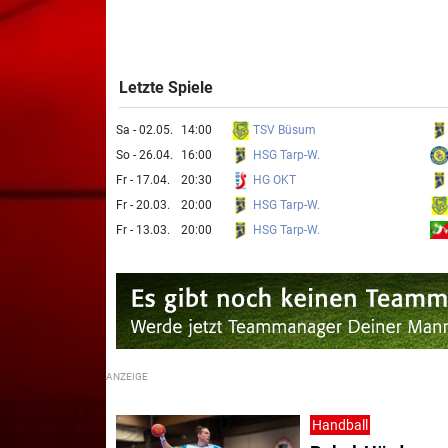
Letzte Spiele
TSV Büsum
Sa - 02.05.
14:00
HSG Tarp-W.
So - 26.04.
16:00
HG OKT
Fr - 17.04.
20:30
HSG Tarp-W.
Fr - 20.03.
20:00
HSG Tarp-W.
Fr - 13.03.
20:00
Handball