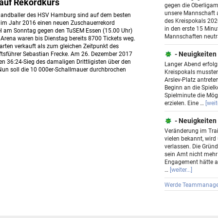
auf Rekordkurs
gegen die Oberliga
unsere Mannschaft 
Handballer des HSV Hamburg sind auf dem besten
des Kreispokals 20
z im Jahr 2016 einen neuen Zuschauerrekord
in den erste 15 Minu
iel am Sonntag gegen den TuSEM Essen (15.00 Uhr)
Mannschaften neutra
Arena waren bis Dienstag bereits 8700 Tickets weg.
rten verkauft als zum gleichen Zeitpunkt des
- Neuigkeiten
ftsführer Sebastian Frecke. Am 26. Dezember 2017
n 36:24-Sieg des damaligen Drittligisten über den
Langer Abend erfolgr
 Nun soll die 10 000er-Schallmauer durchbrochen
Kreispokals mussten
Arslev-Platz antret
Beginn an die Spielko
Spielminute die Mögl
erzielen. Eine …
[weite
- Neuigkeiten
Veränderung im Trai
vielen bekannt, wird
verlassen. Die Gründ
sein Amt nicht mehr
Engagement hätte a
…
[weiter...]
Werde Teammanage