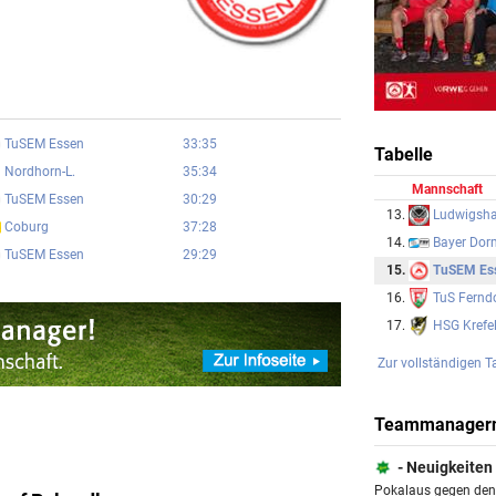
TuSEM Essen
33:35
Tabelle
Nordhorn-L.
35:34
Mannschaft
TuSEM Essen
30:29
Ludwigsha
13.
Coburg
37:28
Bayer Dor
14.
TuSEM Essen
29:29
TuSEM Es
15.
TuS Ferndo
16.
HSG Krefe
17.
Zur vollständigen T
Teammanager
- Neuigkeiten
Pokalaus gegen den 