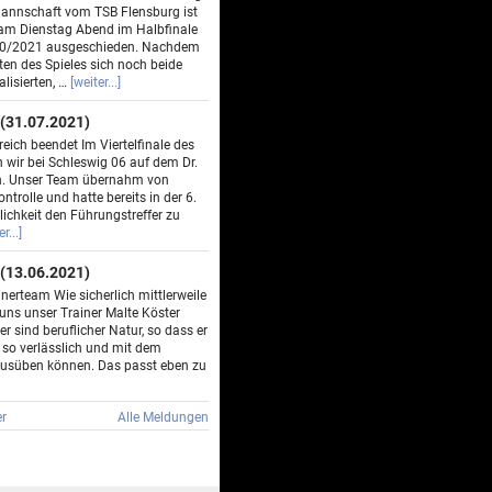
mannschaft vom TSB Flensburg ist
am Dienstag Abend im Halbfinale
20/2021 ausgeschieden. Nachdem
ten des Spieles sich noch beide
lisierten, …
[weiter...]
(31.07.2021)
eich beendet Im Viertelfinale des
 wir bei Schleswig 06 auf dem Dr.
en. Unser Team übernahm von
ntrolle und hatte bereits in der 6.
ichkeit den Führungstreffer zu
r...]
(13.06.2021)
nerteam Wie sicherlich mittlerweile
 uns unser Trainer Malte Köster
er sind beruflicher Natur, so dass er
 so verlässlich und mit dem
usüben können. Das passt eben zu
r
Alle Meldungen