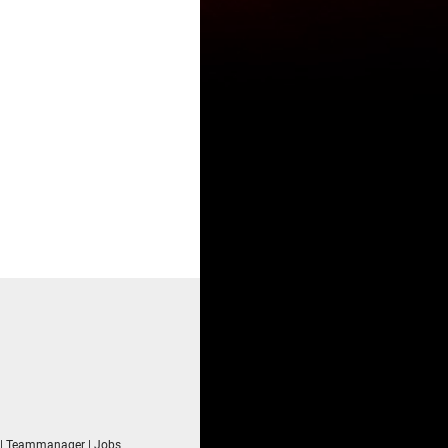
|
Teammanager
|
Jobs