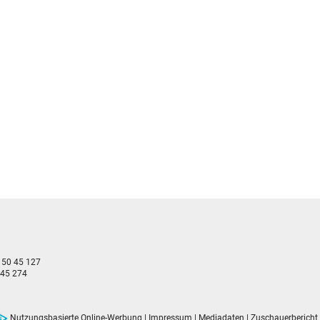
- 50 45 127
 45 274
Nutzungsbasierte Online-Werbung
|
Impressum
|
Mediadaten
|
Zuschauerbericht