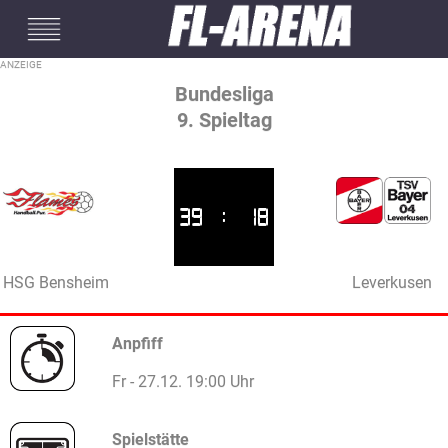
#mobileInterstitial
Bundesliga
9. Spieltag
39
:
18
HSG Bensheim
Leverkusen
Anpfiff
Fr - 27.12. 19:00 Uhr
Spielstätte