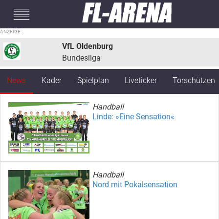
#mobileInterstitial
VfL Oldenburg
Bundesliga
News
Kader
Spielplan
Liveticker
Torschützen
Handball
Linde: »Eine Sensation«
Handball
Nord mit Pokalsensation