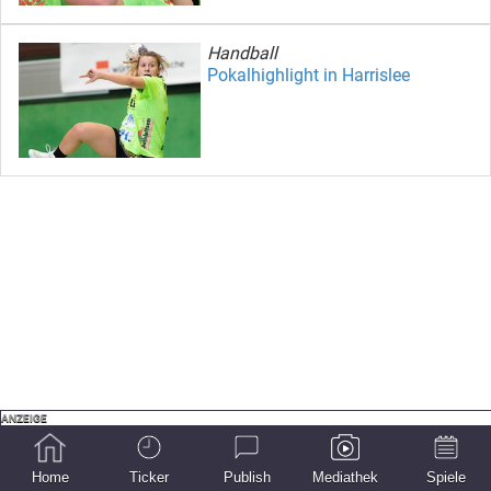
Handball
Pokalhighlight in Harrislee
Home
Ticker
Publish
Mediathek
Spiele