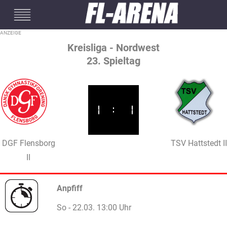
#mobileInterstitial
Kreisliga - Nordwest
23. Spieltag
1
:
1
DGF Flensborg
TSV Hattstedt II
II
Anpfiff
So - 22.03. 13:00 Uhr