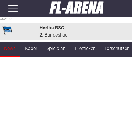
#mobileInterstitial
Hertha BSC
2. Bundesliga
News
Kader
Spielplan
Liveticker
Torschützen