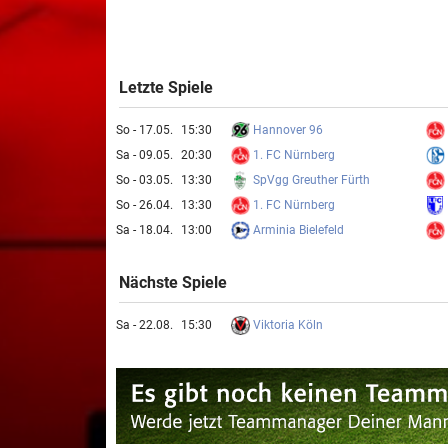
Letzte Spiele
Hannover 96
So - 17.05.
15:30
1. FC Nürnberg
Sa - 09.05.
20:30
SpVgg Greuther Fürth
So - 03.05.
13:30
1. FC Nürnberg
So - 26.04.
13:30
Arminia Bielefeld
Sa - 18.04.
13:00
Nächste Spiele
Viktoria Köln
Sa - 22.08.
15:30