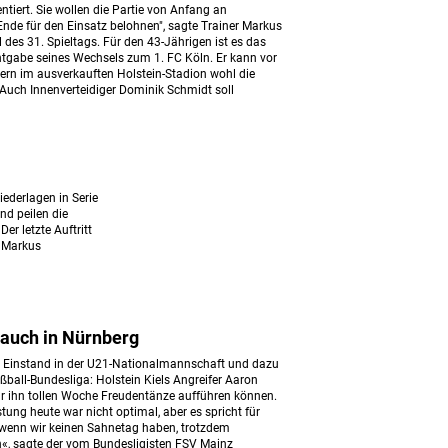
tiert. Sie wollen die Partie von Anfang an
nde für den Einsatz belohnen", sagte Trainer Markus
des 31. Spieltags. Für den 43-Jährigen ist es das
nntgabe seines Wechsels zum 1. FC Köln. Er kann vor
rn im ausverkauften Holstein-Stadion wohl die
 Auch Innenverteidiger Dominik Schmidt soll
iederlagen in Serie
d peilen die
r letzte Auftritt
r Markus
 auch in Nürnberg
m Einstand in der U21-Nationalmannschaft und dazu
ußball-Bundesliga: Holstein Kiels Angreifer Aaron
für ihn tollen Woche Freudentänze aufführen können.
istung heute war nicht optimal, aber es spricht für
 wenn wir keinen Sahnetag haben, trotzdem
«, sagte der vom Bundesligisten FSV Mainz