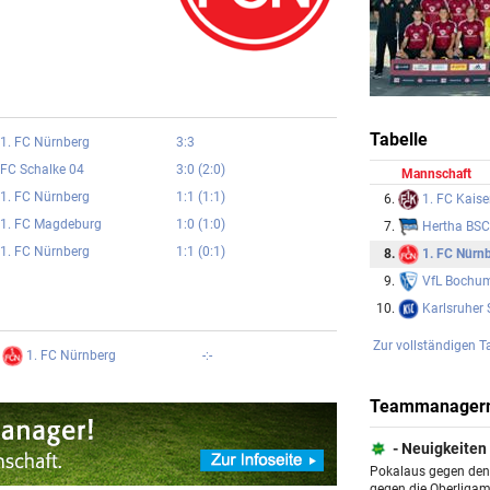
Tabelle
1. FC Nürnberg
3:3
FC Schalke 04
3:0 (2:0)
Mannschaft
1. FC Nürnberg
1:1 (1:1)
1. FC Kaise
6.
1. FC Magdeburg
1:0 (1:0)
Hertha BSC
7.
1. FC Nürnberg
1:1 (0:1)
1. FC Nürn
8.
VfL Bochu
9.
Karlsruher
10.
Zur vollständigen T
1. FC Nürnberg
-:-
Teammanager
- Neuigkeiten
Pokalaus gegen den 
gegen die Oberliga