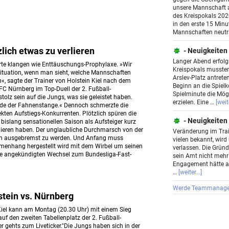
unsere Mannschaft 
des Kreispokals 20
in den erste 15 Minu
Mannschaften neutra
zlich etwas zu verlieren
- Neuigkeiten
Langer Abend erfolgr
te klangen wie Enttäuschungs-Prophylaxe. »Wir
Kreispokals mussten
ituation, wenn man sieht, welche Mannschaften
Arslev-Platz antret
«, sagte der Trainer von Holstein Kiel nach dem
Beginn an die Spielko
 FC Nürnberg im Top-Duell der 2. Fußball-
Spielminute die Mögl
tolz sein auf die Jungs, was sie geleistet haben.
erzielen. Eine …
[weite
nde der Fahnenstange.« Dennoch schmerzte die
kten Aufstiegs-Konkurrenten. Plötzlich spüren die
- Neuigkeiten
r bislang sensationellen Saison als Aufsteiger kurz
rlieren haben. Der unglaubliche Durchmarsch von der
Veränderung im Trai
noch ausgebremst zu werden. Und Anfang muss
vielen bekannt, wird
menhang hergestellt wird mit dem Wirbel um seinen
verlassen. Die Gründ
e angekündigten Wechsel zum Bundesliga-Fast-
sein Amt nicht mehr
Engagement hätte a
…
[weiter...]
Werde Teammanage
tein vs. Nürnberg
 Kiel kann am Montag (20.30 Uhr) mit einem Sieg
uf den zweiten Tabellenplatz der 2. Fußball-
r gehts zum Liveticker."Die Jungs haben sich in der