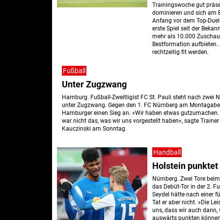
Trainingswoche gut präsen
dominieren und sich am E
Anfang vor dem Top-Duell 
erste Spiel seit der Beka
mehr als 10.000 Zuschaue
Bestformation aufbieten.
rechtzeitig fit werden.
Fußball
Unter Zugzwang
Hamburg. Fußball-Zweitligist FC St. Pauli steht nach zwei N
unter Zugzwang. Gegen den 1. FC Nürnberg am Montagaben
Hamburger einen Sieg an. »Wir haben etwas gutzumachen. De
war nicht das, was wir uns vorgestellt haben«, sagte Traine
Kauczinski am Sonntag.
Handball
Holstein punktet
Nürnberg. Zwei Tore bei
das Debüt-Tor in der 2. F
Seydel hätte nach einer 
Tat er aber nicht. »Die Le
uns, dass wir auch dann,
auswärts punkten können