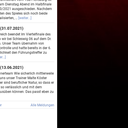
am Dienstag Abend im Halbfinale
20/2021 ausgeschieden. Nachdem
ten des Spieles sich noch beide
lisierten, …
[weiter...]
(31.07.2021)
eich beendet Im Viertelfinale des
 wir bei Schleswig 06 auf dem Dr.
en. Unser Team übernahm von
ntrolle und hatte bereits in der 6.
ichkeit den Führungstreffer zu
r...]
(13.06.2021)
nerteam Wie sicherlich mittlerweile
 uns unser Trainer Malte Köster
er sind beruflicher Natur, so dass er
 so verlässlich und mit dem
usüben können. Das passt eben zu
r
Alle Meldungen