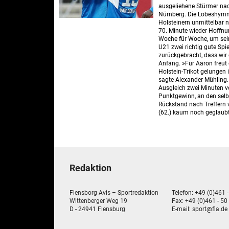
ausgeliehene Stürmer nac
Nürnberg. Die Lobeshymne
Holsteinern unmittelbar n
70. Minute wieder Hoffn
Woche für Woche, um sein
U21 zwei richtig gute Sp
zurückgebracht, dass wir
Anfang. »Für Aaron freut 
Holstein-Trikot gelungen 
sagte Alexander Mühling. 
Ausgleich zwei Minuten vo
Punktgewinn, an den selb
Rückstand nach Treffern 
(62.) kaum noch geglaubt
Redaktion
Flensborg Avis – Sportredaktion
Telefon: +49 (0)461 
Wittenberger Weg 19
Fax: +49 (0)461 - 50
D - 24941 Flensburg
E-mail:
sport@fla.de