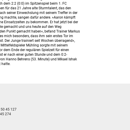
h dem 2:2 (0:0) im Spitzenspiel beim 1. FC
n für das 21 Jahre alte Sturmtalent, das den
ach seiner Einwechslung mit seinem Treffer in der
ung machte, sangen dafür andere. »Aaron kämpft
e Einsatzzeiten zu bekommen. Er hat jetzt bei der
iele gemacht und uns heute auf den Weg
 den Punkt gemacht haben«, befand Trainer Markus
es mich besonders, dass ihm sein erstes Tor im
ist. Der Junge trainiert seit Wochen überragend«,
Mittelfeldspieler Mühling sorgte mit seinem
r dem Ende der regulären Spielzeit für einen
st er nach einer guten Stunde und dem 0:2-
von Hanno Behrens (53. Minute) und Mikael Ishak
 hatte.
- 50 45 127
 45 274