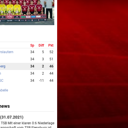
Sp
Diff
Pkt
rslautern
34
5
52
34
3
51
berg
34
2
46
m
34
2
44
 SC
34
-11
44
abelle
news
(31.07.2021)
TSB Mit einer klaren 0:6 Niederlage
mannschaft vom TSB Flensburg ist