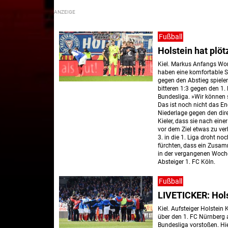
Fußball
Holstein hat plöt
Kiel. Markus Anfangs Wor
haben eine komfortable S
gegen den Abstieg spielen
bitteren 1:3 gegen den 1.
Bundesliga. »Wir können s
Das ist noch nicht das E
Niederlage gegen den dire
Kieler, dass sie nach eine
vor dem Ziel etwas zu ve
3. in die 1. Liga droht 
fürchten, dass ein Zusam
in der vergangenen Woch
Absteiger 1. FC Köln.
Fußball
LIVETICKER: Hols
Kiel. Aufsteiger Holstein
über den 1. FC Nürnberg a
Bundesliga vorstoßen. Hie