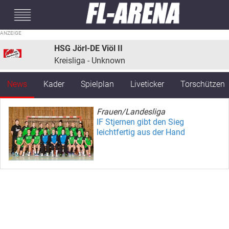
#mobileInterstitial
HSG Jörl-DE Viöl II
Kreisliga - Unknown
News
Kader
Spielplan
Liveticker
Torschützen
Frauen/Landesliga
IF Stjernen gibt den Sieg
leichtfertig aus der Hand