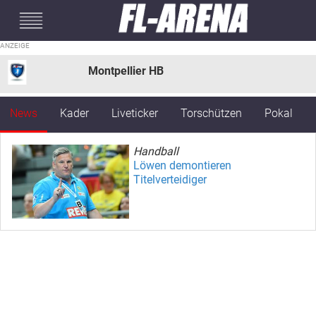
#mobileInterstitial
Montpellier HB
News
Kader
Liveticker
Torschützen
Pokal
Handball
Löwen demontieren
Titelverteidiger