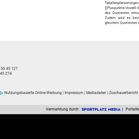
Tabellenplatzierungen
[(Pluspunkte/Anzahl d
des Quotienten entsc
Zudem wird es keine
gleichem Quotienten e
- 50 45 127
 45 274
Nutzungsbasierte Online-Werbung
|
Impressum
|
Mediadaten
|
Zuschauerbericht
Vermarktung durch:
| Portalte