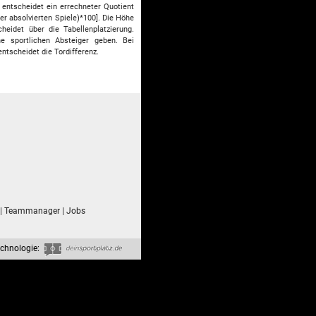
 entscheidet ein errechneter Quotient
er absolvierten Spiele)*100]. Die Höhe
heidet über die Tabellenplatzierung.
 sportlichen Absteiger geben. Bei
ntscheidet die Tordifferenz.
|
Teammanager
|
Jobs
chnologie: