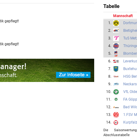
Tabelle
Mannschaft
ik gepflegt!
1.
Dortmu
2.
Bietigh
3.
TuS Met
ik gepflegt!
4.
Thüring
5.
Blomber
6.
Leverku
7.
Buxtehu
8.
HSG Be
9.
Neckar
10.
VfL Old
11.
FA Göpp
12.
Bad Wil
13.
1.FSV M
14.
Kurpfal
Die Saisonwertu
Abschlusstabe