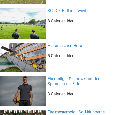
SC: Der Ball rollt wieder
8 Galeriebilder
Helfer suchen Hilfe
5 Galeriebilder
Ehemaliger Seahawk auf dem
Sprung in die Elite
3 Galeriebilder
Fire mesterhold i SdU-klubberne