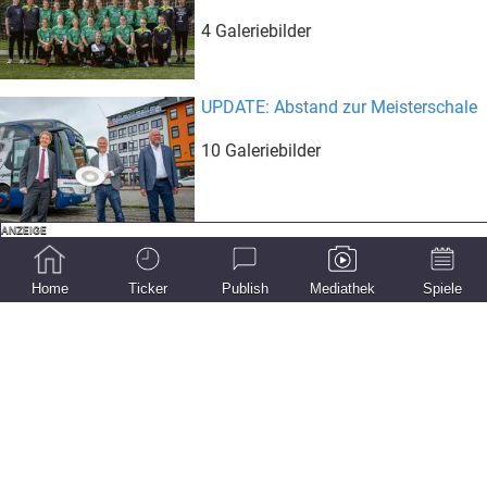
4 Galeriebilder
UPDATE: Abstand zur Meisterschale
10 Galeriebilder
To rideulykker sendte hende op på
jernhesten
Home
Ticker
Publish
Mediathek
Spiele
9 Galeriebilder
Fokus Torwarttraining - der Name ist
Programm
12 Galeriebilder