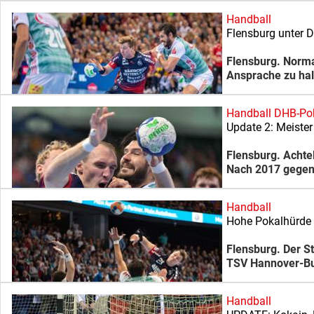
Handball
Flensburg unter 
Flensburg. Norma
Ansprache zu ha
Handball DHB-Po
Update 2: Meister
Flensburg. Achte
Nach 2017 gegen 
Handball
Hohe Pokalhürde 
Flensburg. Der S
TSV Hannover-Bur
Handball