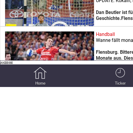
UPDATE: Kokain,
Dan Beutler ist 
Geschichte.Flens
Handball
Wanne fällt mona
Flensburg. Bitte
Monate aus. Dies
Handball
Pokalspiel termini
Home
Ticker
Flensburg. Am 3.
Freitag in einer 
Handball
Losglück machte 
Düsseldorf. Der 