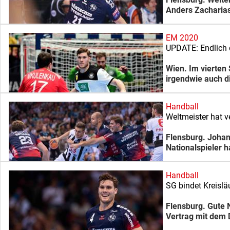
Anders Zacharias
EM 2020
UPDATE: Endlich 
Wien. Im vierten
irgendwie auch d
Handball
Weltmeister hat v
Flensburg. Joha
Nationalspieler h
Handball
SG bindet Kreisläu
Flensburg. Gute 
Vertrag mit dem 