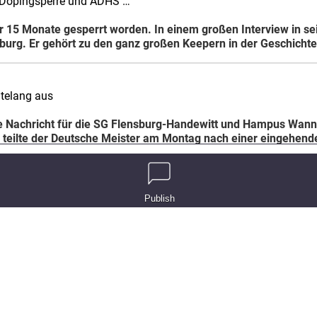
 Dopingsperre und ADHS …
für 15 Monate gesperrt worden. In einem großen Interview in s
burg. Er gehört zu den ganz großen Keepern in der Geschicht
telang aus
re Nachricht für die SG Flensburg-Handewitt und Hampus Wann
 teilte der Deutsche Meister am Montag nach einer eingehend
ert
Publish
 Oktober bestreitet die SG Flensburg-Handewitt ihr Achtelfin
Pressemitteilung bekannt. Demnach sind alle Achtelfinalpartien
den Tag perfekt
nächste Gegner im DHB-Pokal heißt TSV Hannover-Burgdorf. Die