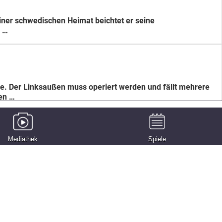
einer schwedischen Heimat beichtet er seine
e …
e. Der Linksaußen muss operiert werden und fällt mehrere
en …
Mediathek
Spiele
ale im DHB-Pokal. Dies gab die Handball-Bundesliga am
 terminiert und die SG …
 SG Flensburg-Handewitt trifft im Achtelfinale um den