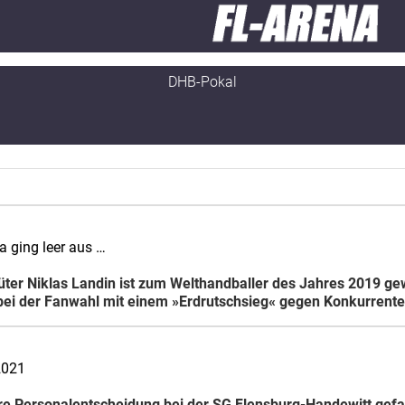
DHB-Pokal
 ging leer aus …
rhüter Niklas Landin ist zum Welthandballer des Jahres 2019 
bei der Fanwahl mit einem »Erdrutschsieg« gegen Konkurrent
 2021
re Personalentscheidung bei der SG Flensburg-Handewitt gefa