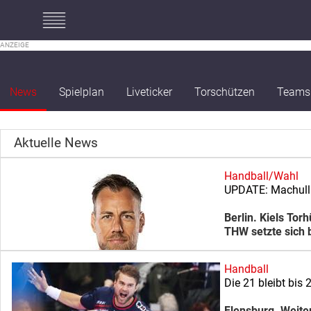
#mobileInterstitial
News
Spielplan
Liveticker
Torschützen
Teams
Aktuelle News
Handball/Wahl
UPDATE: Machulla
Berlin. Kiels To
THW setzte sich 
Handball
Die 21 bleibt bis
Flensburg. Weite