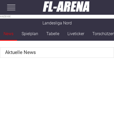
#mobileInterstitial
Landesliga Nord
News
Spielplan
Tabelle
Liveticker
Torschütze
Aktuelle News