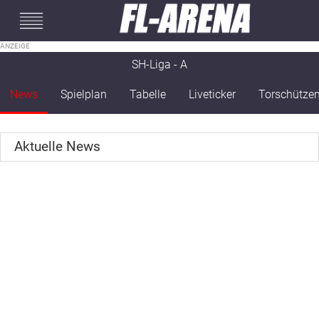
#mobileInterstitial
SH-Liga - A
News
Spielplan
Tabelle
Liveticker
Torschütze
Aktuelle News