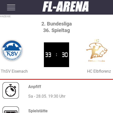
#mobileInterstitial
2. Bundesliga
36. Spieltag
33
:
30
ThSV Eisenach
HC Elbflorenz
Anpfiff
Sa - 28.05. 19:30 Uhr
Spielstätte