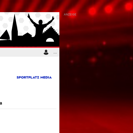
...
a