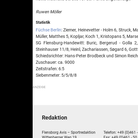
Ruwen Möller
Statistik
Füchse Berlin
: Ziemer, Heinevetter - Holm 6, Struck, 
Müller, Matthes 5, Kopljar, Koch 1, Kristopans 5, Mars
SG Flensburg-Handewitt: Buric, Bergerud - Golla 2
Steinhauser 11/8, Heinl, Zachariassen, Søgard 6, Gottf
Schiedsrichter: Hans-Peter Brodbeck und Simon Reich
Zuschauer: ca. 9000
Zeitstrafen: 6:5
Siebenmeter: 5/5/8/8
Redaktion
Flensborg Avis – Sportredaktion
Telefon: +49 (0)461 
Wittenberger Weg 19
Fax: +49 (0)461 - 50