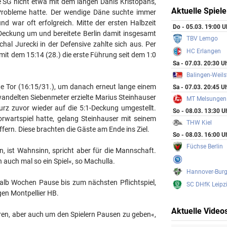
e SG nicht etwa mit dem langen Danis Kristopans,
Aktuelle Spiele
Probleme hatte. Der wendige Däne suchte immer
d war oft erfolgreich. Mitte der ersten Halbzeit
Do - 05.03. 19:00 U
1-Deckung um und bereitete Berlin damit insgesamt
TBV Lemgo
al Jurecki in der Defensive zahlte sich aus. Per
HC Erlangen
t dem 15:14 (28.) die erste Führung seit dem 1:0
Sa - 07.03. 20:30 U
Balingen-Weils
te Tor (16:15/31.), um danach erneut lange einem
Sa - 07.03. 20:45 U
andelten Siebenmeter erzielte Marius Steinhauser
MT Melsungen
urz zuvor wieder auf die 5:1-Deckung umgestellt.
So - 08.03. 13:30 U
wartspiel hatte, gelang Stein­hauser mit seinem
THW Kiel
ffern. Diese brachten die Gäste am Ende ins Ziel.
So - 08.03. 16:00 U
Füchse Berlin
, ist Wahnsinn, spricht aber für die Mannschaft.
auch mal so ein Spiel«, so Machulla.
Hannover-Burg
halb Wochen Pause bis zum nächsten Pflichtspiel,
SC DHfK Leipz
gen Montpellier HB.
Aktuelle Video
ieren, aber auch um den Spielern Pausen zu geben«,