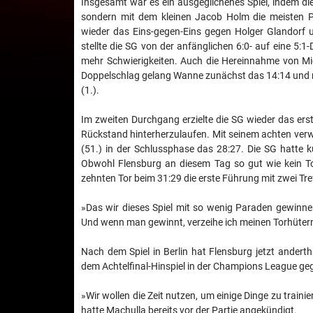
Insgesamt war es ein ausgeglichenes Spiel, indem di
sondern mit dem kleinen Jacob Holm die meisten 
wieder das Eins-gegen-Eins gegen Holger Glandorf un
stellte die SG von der anfänglichen 6:0- auf eine 5:
mehr Schwierigkeiten. Auch die Hereinnahme von Mich
Doppelschlag gelang Wanne zunächst das 14:14 und mi
(1.).
Im zweiten Durchgang erzielte die SG wieder das ers
Rückstand hinterherzulaufen. Mit seinem achten verw
(51.) in der Schlussphase das 28:27. Die SG hatte k
Obwohl Flensburg an diesem Tag so gut wie kein Tor
zehnten Tor beim 31:29 die erste Führung mit zwei Tre
»Das wir dieses Spiel mit so wenig Paraden gewinnen
Und wenn man gewinnt, verzeihe ich meinen Torhütern 
Nach dem Spiel in Berlin hat Flensburg jetzt andert
dem Achtelfinal-Hinspiel in der Champions League ge
»Wir wollen die Zeit nutzen, um einige Dinge zu train
hatte Machulla bereits vor der Partie angekündigt.