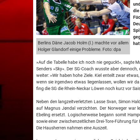
und
die
Füc
Deu
Spi
geg
Berlins Däne Jacob Holm (l.) machte vor allem
hat
Holger Glandorf einige Probleme. Foto: dpa
»Auf die Tabelle habe ich noch nie geguckt«, sagte 
Senders »Sky«. Der SG-Coach wusste aber dennoch, d
weiter: »Wir haben hohe Ziele. Kiel enteilt zwar etwas
wenn sie irgendwo etwas liegenlassen, wollen wir da
fing die SG die Rhein-Neckar Löwen noch kurz vor Sa
Neben den langzeitverletzten Lasse Svan, Simon Hal
auf Magnus Jøndal verzichten. Der Norweger war le
Ebeling ersetzt. Logischerweise begann somit Hamp
sowie einer zwischenzeitlichen Drei-Tore-Führung für 
Die Hausherren nahmen eine Auszeit.