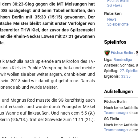
Füchse Berlin
 dem 30:23-Sieg gegen die MT Melsungen hat
SG FleHa
 SG nachgelegt und beim Tabellenfünften, den
Rubriken
hsen Berlin mit 35:33 (15:15) gewonnen. Der
News
tsche Meister bleibt somit erster Verfolger von
Spielberichte
tzenreiter THW Kiel, der zuvor das Spitzenspiel
en die Rhein-Neckar Löwen mit 27:21 gewonnen
Spielinfos
te.
Füchse Berlin
:
Liga:
Bundesliga
Maik Machulla nach Spielende am Mikrofon des TV-
Anstoss:
Sonntag, 8
ass »Kiel vier Punkte Vorsprung hat« und meinte
Spieltag:
27. Spielta
, wir wollen sie aber weiter ärgern, dranbleiben und
Ergebnis:
33:35
 sein. 2018 sind wir damit gut gefahren«. Damals
isonende ab und wurde Meister.
Aufstellungen
d und Magnus Rød musste die SG kurzfristig auch
Füchse Berlin
icht erkrankt und wurde durch Youngster Mikkel
Noch keine Aufstellu
Teammanager
diese
us Wanne auf linksaußen. Und nach dem 5:5 (9.)
SG FleHa
Berlin (9:6/13.), traf der Schwede zum 11:11 (21.).
Noch keine Aufstellu
Teammanager
diese