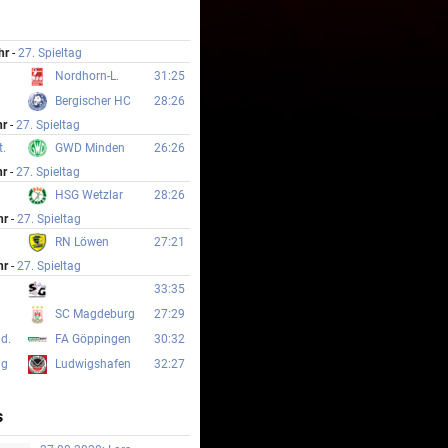
hr
-
27. Spieltag
Nordhorn-L.
31:25
Bergischer HC
28:26
hr
-
27. Spieltag
t.
GWD Minden
26:26
hr
-
27. Spieltag
HSG Wetzlar
28:26
hr
-
27. Spieltag
RN Löwen
27:21
hr
-
27. Spieltag
33:35
SC Magdeburg
27:29
d.
FA Göppingen
30:32
ig
Ludwigshafen
32:27
s