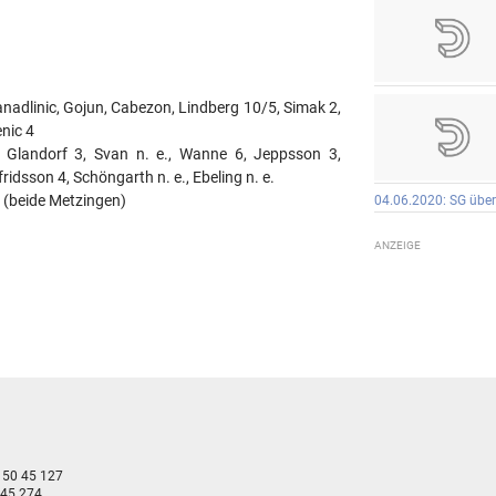
Manadlinic, Gojun, Cabezon, Lindberg 10/5, Simak 2,
enic 4
, Glandorf 3, Svan n. e., Wanne 6, Jeppsson 3,
ridsson 4, Schöngarth n. e., Ebeling n. e.
 (beide Metzingen)
04.06.2020: SG über
- 50 45 127
 45 274