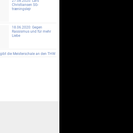
27.08.2020: Lars
Christiansen SG-
træningslejr
18.06.2020: Gegen
Rassismus und für mehr
Liebe
gibt die Meisterschale an den THW