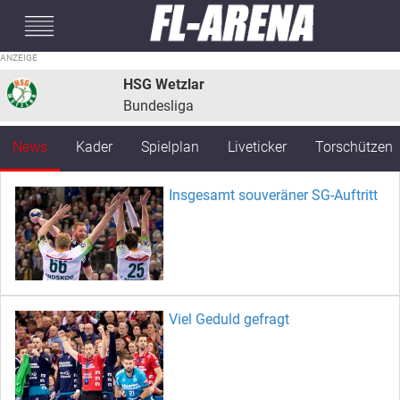
#mobileInterstitial
HSG Wetzlar
Bundesliga
News
Kader
Spielplan
Liveticker
Torschützen
Insgesamt souveräner SG-Auftritt
Viel Geduld gefragt