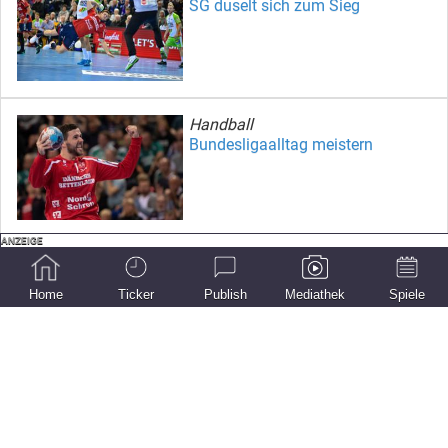
SG duselt sich zum Sieg
Handball
Bundesligaalltag meistern
Handball
WM in Gefahr
Home
Ticker
Publish
Mediathek
Spiele
Handball-Bundesliga
SG klettert mit Sieg gegen Wetzlar