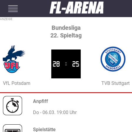
#mobileInterstitial
Bundesliga
22. Spieltag
28
:
25
VfL Potsdam
TVB Stuttgart
Anpfiff
Do - 06.03. 19:00 Uhr
Spielstätte