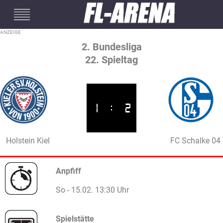
#mobileInterstitial
2. Bundesliga
22. Spieltag
1
:
2
Holstein Kiel
FC Schalke 04
Anpfiff
So - 15.02. 13:30 Uhr
Spielstätte