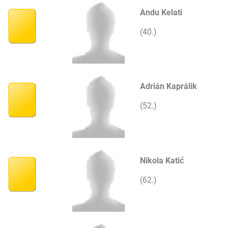
Andu Kelati
(40.)
Adrián Kaprálik
(52.)
Nikola Katić
(62.)