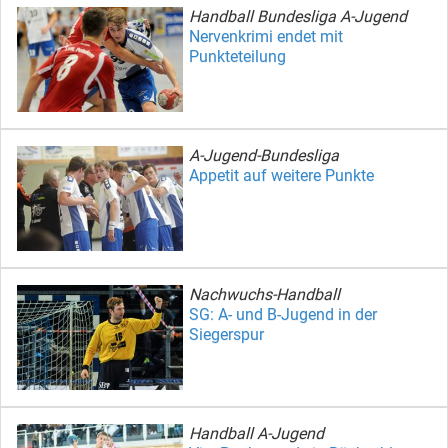
Handball Bundesliga A-Jugend
Nervenkrimi endet mit
Punkteteilung
A-Jugend-Bundesliga
Appetit auf weitere Punkte
Nachwuchs-Handball
SG: A- und B-Jugend in der
Siegerspur
Handball A-Jugend