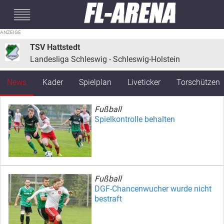
#mobileInterstitial
TSV Hattstedt
Landesliga Schleswig - Schleswig-Holstein
News
Kader
Spielplan
Liveticker
Torschützen
Fußball
Spielkontrolle behalten
Fußball
DGF-Chancenwucher wurde nicht
bestraft